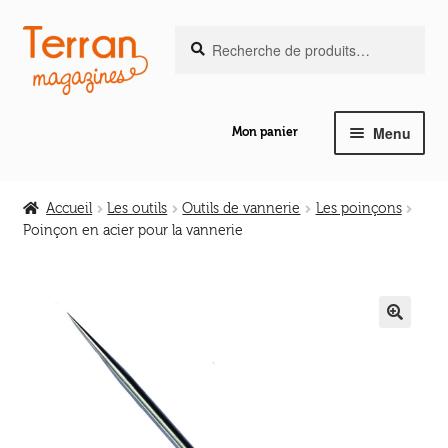
Recherche
Aller
Aller
Recherche
pour :
à
au
la
contenu
navigation
Menu
Mon panier
Ouvrir
Notre magazine de vannerie
le
Accueil
Les outils
Outils de vannerie
Les poinçons
menu
Poinçon en acier pour la vannerie
Ouvrir
enfant
Abeilles en liberté
le
menu
Ouvrir
enfant
Les ouvrages
le
🔍
menu
Ouvrir
enfant
Les outils
le
menu