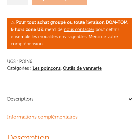
de
Poinçon
en
⚠
Pour tout achat groupé ou toute livraison DOM-TOM
acier
& hors zone UE
, merci de
nous contacter
pour définir
pour
ensemble les modalités envisageables. Merci de votre
la
compréhension.
vannerie
UGS :
POIN6
Les poinçons
Outils de vannerie
Catégories :
,
Description
Informations complémentaires
Description