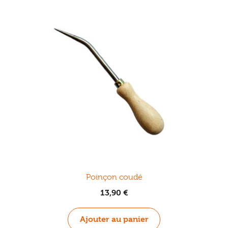
Les
options
peuvent
être
choisies
sur
la
page
du
produit
Poinçon coudé
13,90
€
Ajouter au panier