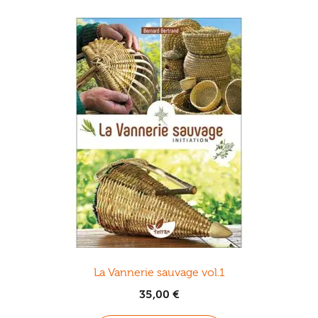
variations.
Les
options
peuvent
être
choisies
sur
la
page
du
produit
La Vannerie sauvage vol.1
35,00
€