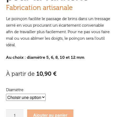
Fabrication artisanale
Le poinçon facilite le passage de brins dans un tressage
serré en vous procurant un écartement convenable
afin de travailler plus facilement. Pour ne pas vous faire
mal ou vous abîmer les doigts, le poinçon sera l’outil
idéal.
Au choix : diamètre 5, 6, 8, 10 et 12 mm
À partir de
10,90
€
Diamètre
quantité
Ajouter au panier