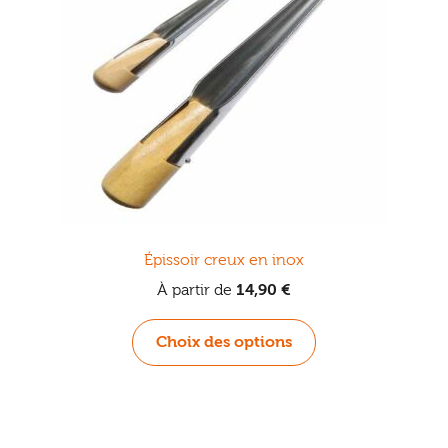
Épissoir creux en inox
À partir de
14,90
€
Ce
Choix des options
produit
a
plusieurs
variations.