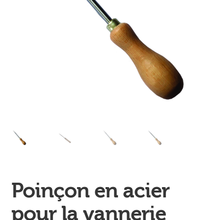
Ouvrir
enfant
Jeux & DVD
le
menu
enfant
Poinçon en acier
pour la vannerie