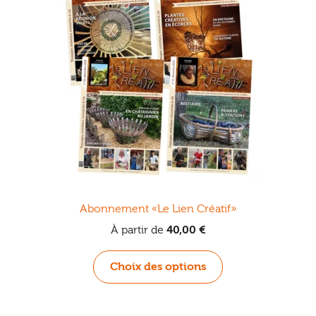
Abonnement «Le Lien Créatif»
À partir de
40,00
€
Ce
Choix des options
produit
a
plusieurs