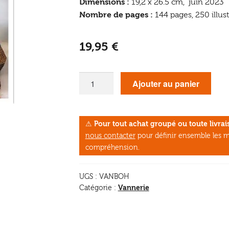
Dimensions :
19,2 x 26.5 cm, juin 2023
Nombre de pages :
144 pages, 250 illus
19,95
€
quantité
Ajouter au panier
de
Vannerie
Bohème
⚠
Pour tout achat groupé ou toute livr
nous contacter
pour définir ensemble les m
compréhension.
UGS :
VANBOH
Vannerie
Catégorie :