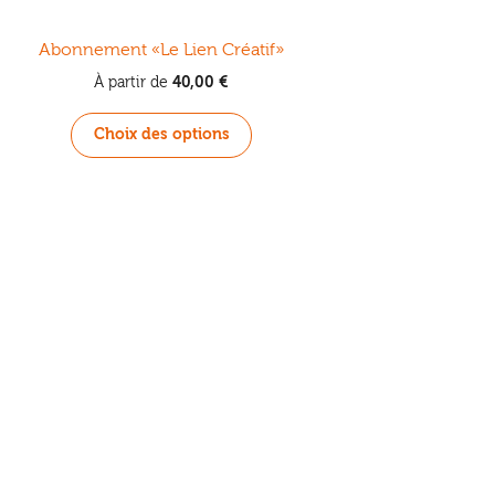
Abonnement «Le Lien Créatif»
40,00
€
À partir de
Ce
Choix des options
produit
a
plusieurs
variations.
Les
options
peuvent
être
choisies
sur
la
page
du
produit