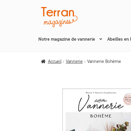
Aller
Aller
à
au
la
contenu
navigation
Notre magazine de vannerie
Abeilles en 
Accueil
Vannerie
Vannerie Bohème