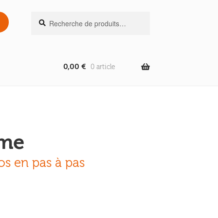
Recherche
Recherche
pour :
0,00
€
0 article
ème
os en pas à pas