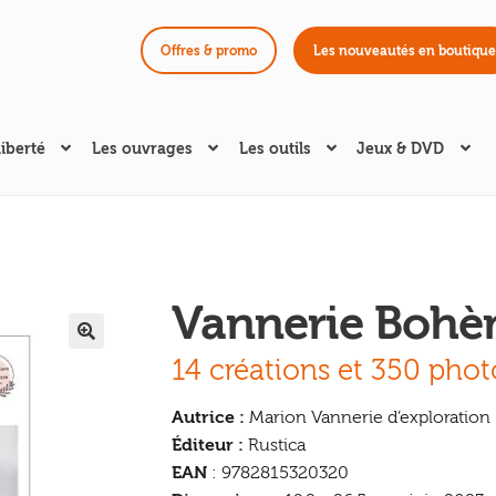
Offres & promo
Les nouveautés en boutique
liberté
Les ouvrages
Les outils
Jeux & DVD
Vannerie Boh
🔍
14 créations et 350 phot
Autrice :
Marion Vannerie d’exploration
Éditeur :
Rustica
EAN
: 9782815320320