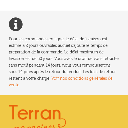
Les
options
peuvent
être
choisies
Pour les commandes en ligne, le délai de livraison est
sur
estimé à 2 jours ouvrables auquel s'ajoute le temps de
la
préparation de la commande. Le délai maximum de
page
livraison est de 30 jours. Vous avez le droit de vous rétracter
du
sans motif pendant 14 jours, nous vous rembourserons
produit
sous 14 jours après le retour du produit. Les frais de retour
restent à votre charge.
Voir nos conditions générales de
vente.