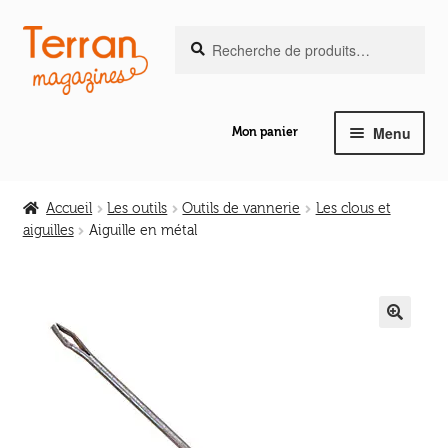
Recherche
Aller
Aller
Recherche
pour :
à
au
la
contenu
navigation
Menu
Mon panier
Ouvrir
Notre magazine de vannerie
le
Accueil
Les outils
Outils de vannerie
Les clous et
menu
aiguilles
Aiguille en métal
Ouvrir
enfant
Abeilles en liberté
le
menu
Ouvrir
enfant
Les ouvrages
le
🔍
menu
Ouvrir
enfant
Les outils
le
menu