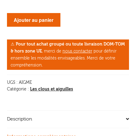
quantité
Ajouter au panier
de
Aiguille
en
⚠
Pour tout achat groupé ou toute livraison DOM-TOM
métal
& hors zone UE
, merci de
nous contacter
pour définir
ensemble les modalités envisageables. Merci de votre
compréhension.
UGS :
AIGME
Les clous et aiguilles
Catégorie :
Description