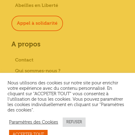
Abeilles en Liberté
Appel à solidarité
A propos
Contact
Qui sommes-nous ?
Paiement sécurisé
Nous utilisons des cookies sur notre site pour enrichir
votre expérience avec du contenu personnalisé. En
Mentions Légales
cliquant sur "ACCPETER TOUT" vous consentez à
l'utilisation de tous les cookies. Vous pouvez paramétrer
Conditions générales de vente
les cookies individuellement en cliquant sur "Paramètres
des cookies".
Conditions Générales d’Utilisation &
Politique de confidentialité
Paramètres des Cookies
REFUSER
ACCEPTER TOUT