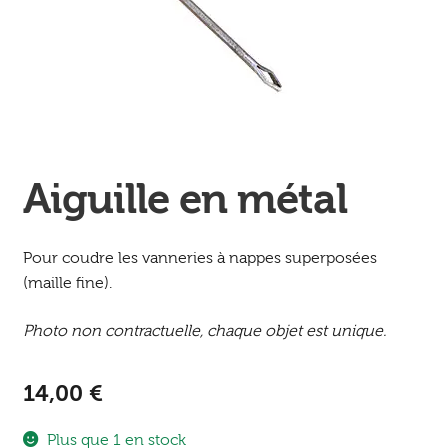
Ouvrir
enfant
Jeux & DVD
le
menu
enfant
Aiguille en métal
Pour coudre les vanneries à nappes superposées
(maille fine).
Photo non contractuelle, chaque objet est unique.
14,00
€
Plus que 1 en stock