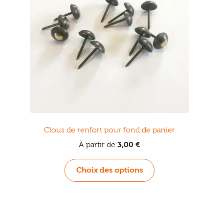
Clous de renfort pour fond de panier
À partir de
3,00
€
Ce
Choix des options
produit
a
plusieurs
variations.