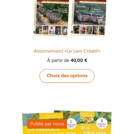
Abonnement «Le Lien Créatif»
À partir de
40,00
€
Ce
Choix des options
produit
a
plusieurs
variations.
Les
options
peuvent
être