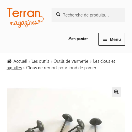
Recherche
Aller
Aller
Recherche
pour :
à
au
la
contenu
navigation
Menu
Mon panier
Ouvrir
Notre magazine de vannerie
le
Accueil
Les outils
Outils de vannerie
Les clous et
menu
aiguilles
Clous de renfort pour fond de panier
Ouvrir
enfant
Abeilles en liberté
le
menu
Ouvrir
enfant
Les ouvrages
le
🔍
menu
Ouvrir
enfant
Les outils
le
menu