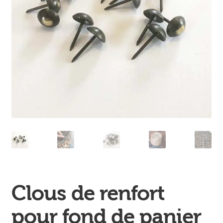
Ouvrir
enfant
Jeux & DVD
le
menu
enfant
Clous de renfort
pour fond de panier