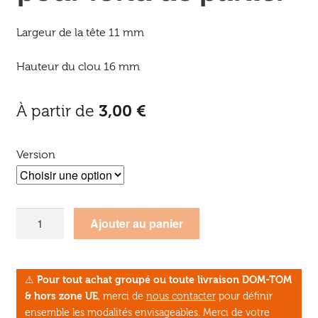
Largeur de la tête 11 mm
Hauteur du clou 16 mm
À partir de
3,00
€
Version
quantité
Ajouter au panier
de
Clous
de
⚠
Pour tout achat groupé ou toute livraison DOM-TOM
renfort
& hors zone UE
, merci de
nous contacter
pour définir
pour
ensemble les modalités envisageables. Merci de votre