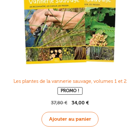
choisies
sur
la
page
du
produit
Les plantes de la vannerie sauvage, volumes 1 et 2
PROMO !
Le
Le
37,80
€
34,00
€
prix
prix
initial
actuel
Ajouter au panier
était :
est :
37,80 €.
34,00 €.