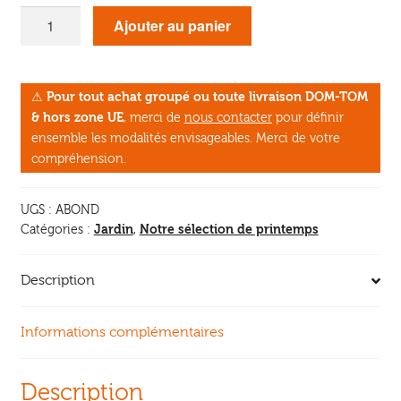
quantité
Ajouter au panier
de
Un
petit
⚠
Pour tout achat groupé ou toute livraison DOM-TOM
jardin
& hors zone UE
, merci de
nous contacter
pour définir
d’abondance
ensemble les modalités envisageables. Merci de votre
compréhension.
UGS :
ABOND
Jardin
Notre sélection de printemps
Catégories :
,
Description
Informations complémentaires
Description