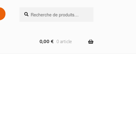
Recherche
Recherche
pour :
0,00
€
0 article