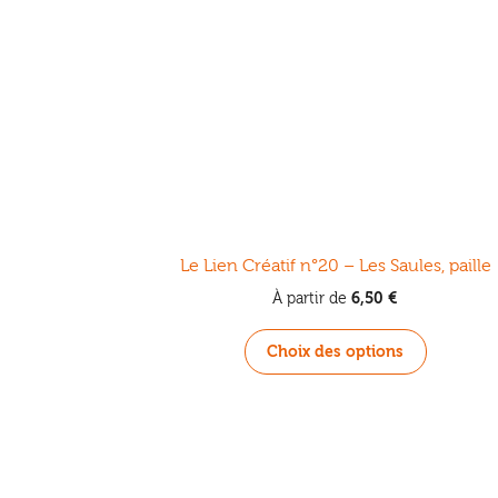
Le Lien Créatif n°20 – Les Saules, paille
6,50
€
À partir de
Ce
Choix des options
produit
a
plusieurs
variations
Les
options