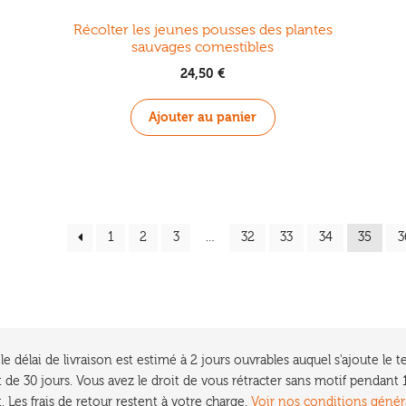
Récolter les jeunes pousses des plantes
sauvages comestibles
24,50
€
Ajouter au panier
1
2
3
…
32
33
34
35
3
e délai de livraison est estimé à 2 jours ouvrables auquel s'ajoute l
 de 30 jours. Vous avez le droit de vous rétracter sans motif pendan
. Les frais de retour restent à votre charge.
Voir nos conditions génér