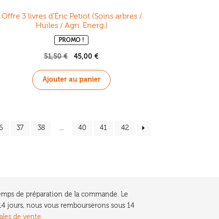
Offre 3 livres d’Éric Petiot (Soins arbres /
Huiles / Agri. Energ.)
PROMO !
51,50
€
Le
45,00
€
Le
prix
prix
initial
actuel
Ajouter au panier
était :
est :
51,50 €.
45,00 €.
6
37
38
…
40
41
42
e temps de préparation de la commande. Le
t 14 jours, nous vous rembourserons sous 14
ales de vente.