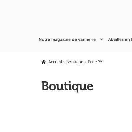
Aller
Aller
à
au
la
contenu
navigation
Notre magazine de vannerie
Abeilles en 
Accueil
Boutique
Page 35
Boutique