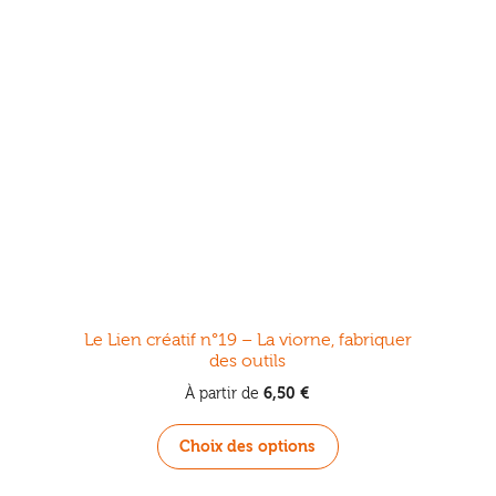
Le Lien créatif n°19 – La viorne, fabriquer
des outils
6,50
€
À partir de
Ce
Choix des options
produit
a