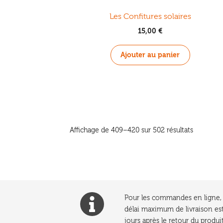
Les Confitures solaires
15,00
€
Ajouter au panier
Trié
Affichage de 409–420 sur 502 résultats
du
plus
récent
au
plus
ancien
Pour les commandes en ligne, l
délai maximum de livraison est
jours après le retour du produit