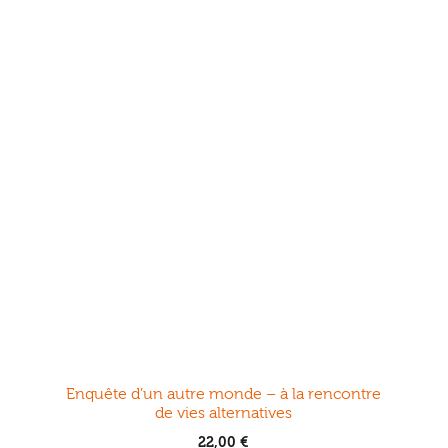
plusieurs
variations.
Les
options
peuvent
être
choisies
sur
la
page
du
produit
Enquête d’un autre monde – à la rencontre
de vies alternatives
22,00
€