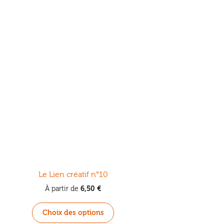
être
choisies
sur
la
page
du
produit
Le Lien créatif n°10
6,50
€
À partir de
Ce
Choix des options
produit