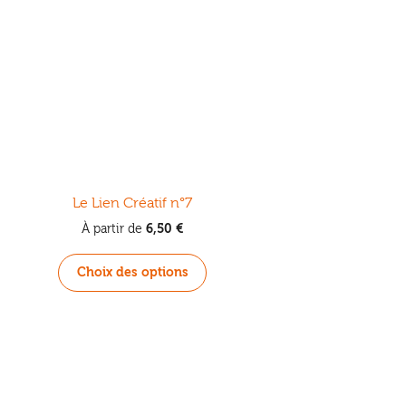
Le Lien Créatif n°7
6,50
€
À partir de
Ce
Choix des options
produit
a
plusieurs
variations.
Les
options
peuvent