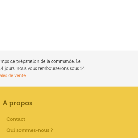
a
plusieurs
variations.
Les
options
peuvent
être
choisies
sur
e temps de préparation de la commande. Le
la
t 14 jours, nous vous rembourserons sous 14
page
ales de vente.
du
produit
A propos
Contact
Qui sommes-nous ?