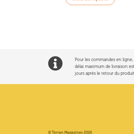
produit
a
plusieurs
variations
Les
options
peuvent
être
choisies
Pour les commandes en ligne, l
sur
délai maximum de livraison est
la
jours après le retour du produit
page
du
produit
© Terran Magazines 2026