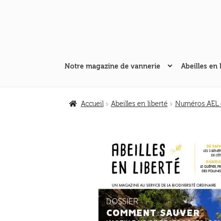
Aller
Aller
à
au
la
contenu
navigation
Notre magazine de vannerie
Abeilles en 
Accueil
Abeilles en liberté
Numéros AEL d