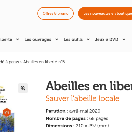
Offres & promo
Les nouveautés en boutique
liberté
Les ouvrages
Les outils
Jeux & DVD
éjà parus
Abeilles en liberté n°6
Abeilles en libe
🔍
Sauver l’abeille locale
Parution :
avril-mai 2020
Nombre de pages :
68 pages
Dimensions :
210 x 297 (mm)