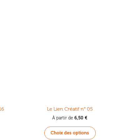
16
Le Lien Créatif n° 05
6,50
€
À partir de
Ce
Choix des options
produit