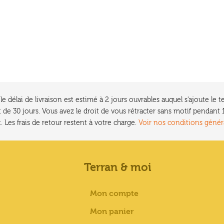
a
plusieurs
variations.
.
Les
options
peuvent
être
choisies
sur
e délai de livraison est estimé à 2 jours ouvrables auquel s'ajoute l
la
 de 30 jours. Vous avez le droit de vous rétracter sans motif pendan
page
. Les frais de retour restent à votre charge.
Voir nos conditions génér
du
produit
Terran & moi
Mon compte
Mon panier