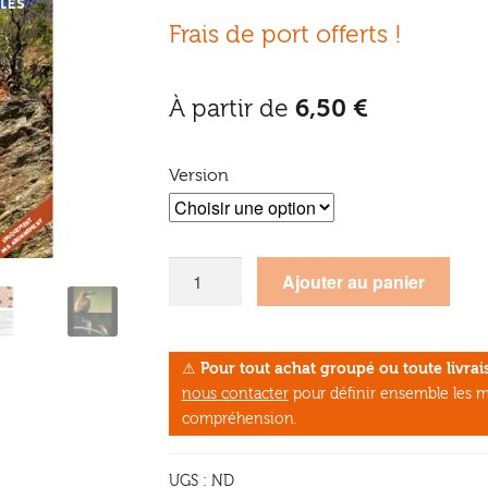
Frais de port offerts !
À partir de
6,50
€
Version
quantité
Ajouter au panier
de
Abeilles
en
⚠
Pour tout achat groupé ou toute livr
liberté
nous contacter
pour définir ensemble les m
n°6
compréhension.
UGS :
ND