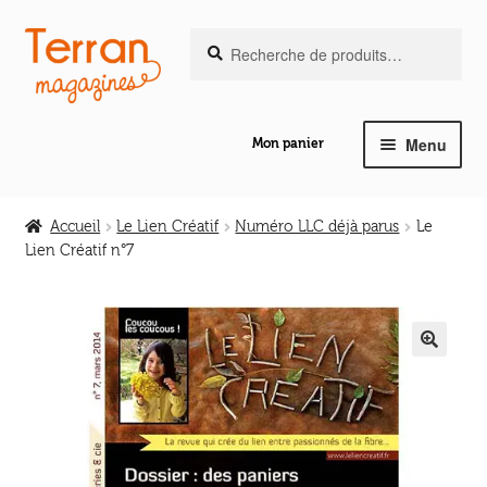
Recherche
Aller
Aller
Recherche
pour :
à
au
la
contenu
navigation
Menu
Mon panier
Ouvrir
Notre magazine de vannerie
le
Accueil
Le Lien Créatif
Numéro LLC déjà parus
Le
menu
Lien Créatif n°7
Ouvrir
enfant
Abeilles en liberté
le
menu
Ouvrir
enfant
Les ouvrages
le
🔍
menu
Ouvrir
enfant
Les outils
le
menu