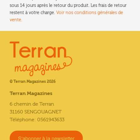
produit
sous 14 jours après le retour du produit. Les frais de retour
restent à votre charge.
Voir nos conditions générales de
vente.
© Terran Magazines 2026
Terran Magazines
6 chemin de Terran
31160 SENGOUAGNET
Téléphone: 0561943633
S'abonner à la newsletter