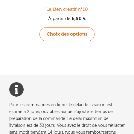
Le Lien créatif n°10
À partir de
6,50
€
Ce
Choix des options
produit
a
plusieurs
variations.
Les
options
peuvent
être
choisies
Pour les commandes en ligne, le délai de livraison est
sur
estimé à 2 jours ouvrables auquel s'ajoute le temps de
la
préparation de la commande. Le délai maximum de
page
livraison est de 30 jours. Vous avez le droit de vous rétracter
du
sans motif pendant 14 jours, nous vous rembourserons