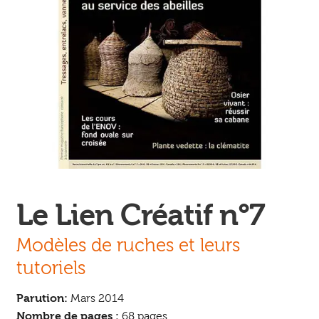
Ouvrir
enfant
Jeux & DVD
le
menu
enfant
Le Lien Créatif n°7
Modèles de ruches et leurs
tutoriels
Parution:
Mars 2014
Nombre de pages :
68 pages