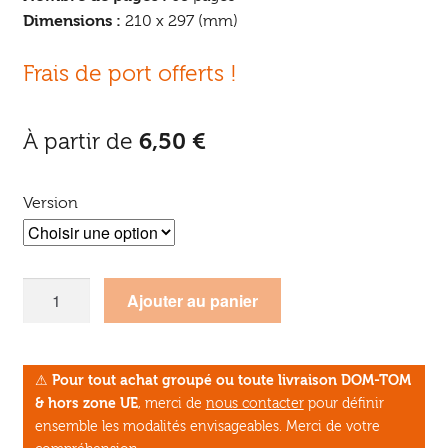
Dimensions :
210 x 297 (mm)
Frais de port offerts !
À partir de
6,50
€
Version
quantité
Ajouter au panier
de
Le
Lien
⚠
Pour tout achat groupé ou toute livraison DOM-TOM
Créatif
& hors zone UE
, merci de
nous contacter
pour définir
n°7
ensemble les modalités envisageables. Merci de votre