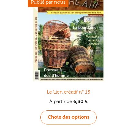
choisies
sur
la
page
du
produit
Le Lien créatif n° 15
À partir de
6,50
€
Ce
Choix des options
produit
a
plusieurs