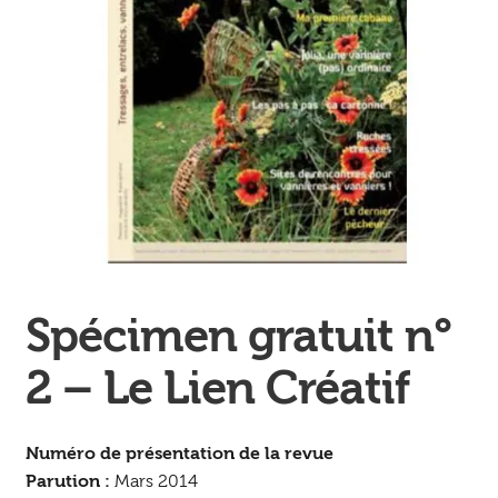
Ouvrir
enfant
Jeux & DVD
le
menu
enfant
Spécimen gratuit n°
2 – Le Lien Créatif
Numéro de présentation de la revue
Parution :
Mars 2014