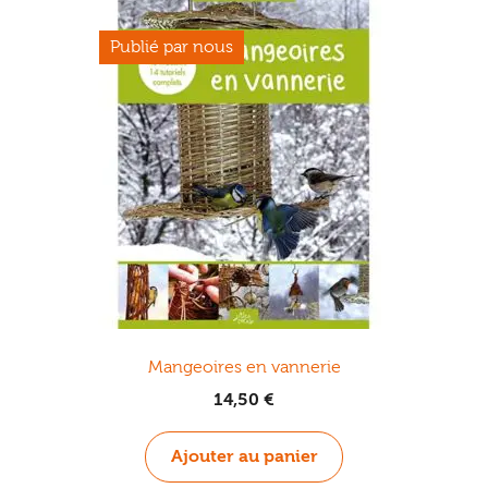
options
peuvent
être
choisies
sur
la
page
du
produit
Mangeoires en vannerie
14,50
€
Ajouter au panier