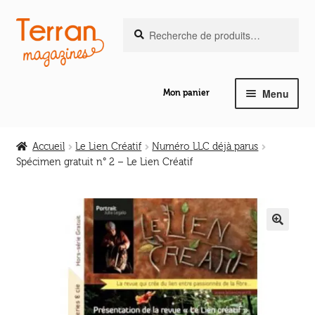
Recherche
Aller
Aller
Recherche
pour :
à
au
la
contenu
navigation
Menu
Mon panier
Ouvrir
Notre magazine de vannerie
le
Accueil
Le Lien Créatif
Numéro LLC déjà parus
menu
Spécimen gratuit n° 2 – Le Lien Créatif
Ouvrir
enfant
Abeilles en liberté
le
menu
Ouvrir
enfant
Les ouvrages
le
🔍
menu
Ouvrir
enfant
Les outils
le
menu