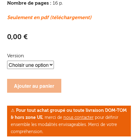
Nombre de pages :
16 p.
Seulement en pdf (téléchargement)
0,00
€
Version
quantité
Ajouter au panier
de
Spécimen
gratuit
⚠
Pour tout achat groupé ou toute livraison DOM-TOM
n°
& hors zone UE
, merci de
nous contacter
pour définir
2
ensemble les modalités envisageables. Merci de votre
-
compréhension.
Le