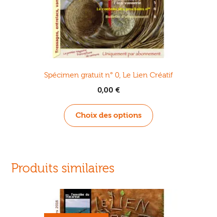
du
produit
Spécimen gratuit n° 0, Le Lien Créatif
0,00
€
Ce
Choix des options
produit
a
plusieurs
variations.
Produits similaires
Les
options
peuvent
être