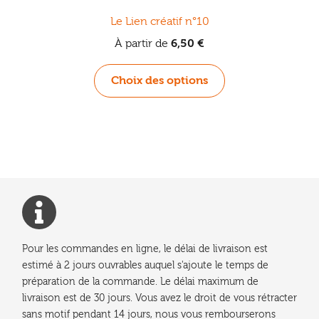
Le Lien créatif n°10
À partir de
6,50
€
Ce
Choix des options
produit
a
plusieurs
variations.
Les
options
peuvent
être
choisies
Pour les commandes en ligne, le délai de livraison est
sur
estimé à 2 jours ouvrables auquel s'ajoute le temps de
la
préparation de la commande. Le délai maximum de
page
livraison est de 30 jours. Vous avez le droit de vous rétracter
du
sans motif pendant 14 jours, nous vous rembourserons