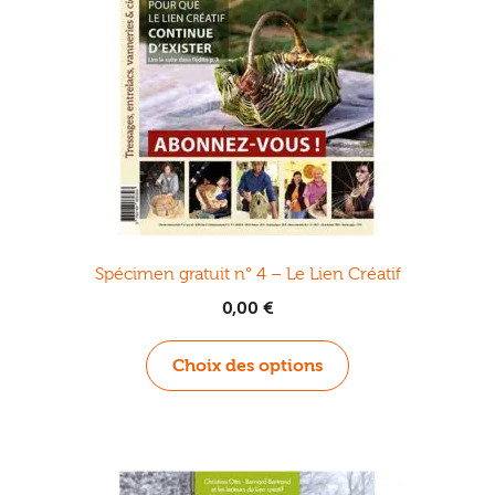
Spécimen gratuit n° 4 – Le Lien Créatif
0,00
€
Ce
Choix des options
produit
a
plusieurs
variations.
Les