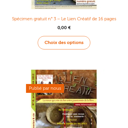
Spécimen gratuit n° 3 – Le Lien Créatif de 16 pages
0,00
€
Ce
Choix des options
produit
a
plusieurs
variations.
Les
options
peuvent
être
choisies
sur
la
page