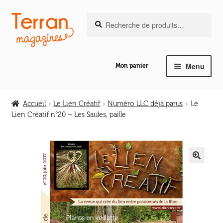
Recherche
Aller
Aller
Recherche
pour :
à
au
la
contenu
navigation
Menu
Mon panier
Ouvrir
Notre magazine de vannerie
le
Accueil
Le Lien Créatif
Numéro LLC déjà parus
Le
menu
Lien Créatif n°20 – Les Saules, paille
Ouvrir
enfant
Abeilles en liberté
le
menu
Ouvrir
enfant
Les ouvrages
le
🔍
menu
Ouvrir
enfant
Les outils
le
menu