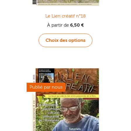
Le Lien créatif n°18
À partir de
6,50
€
Ce
Choix des options
produit
a
plusieurs
variations.
Les
options
peuvent
être
choisies
sur
la
page