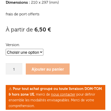
Dimensions :
210 x 297 (mm)
frais de port offerts
À partir de
6,50
€
Version
quantité
Ajouter au panier
de
Le
Lien
⚠
Pour tout achat groupé ou toute livraison DOM-TOM
Créatif
& hors zone UE
, merci de
nous contacter
pour définir
n°20
ensemble les modalités envisageables. Merci de votre
-
compréhension.
Les