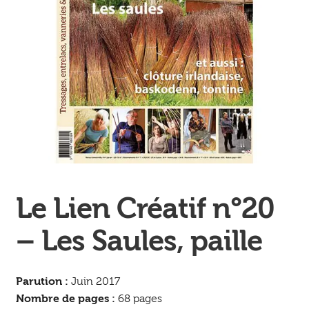
Ouvrir
enfant
Jeux & DVD
le
menu
enfant
Le Lien Créatif n°20
– Les Saules, paille
Parution :
Juin 2017
Nombre de pages :
68 pages