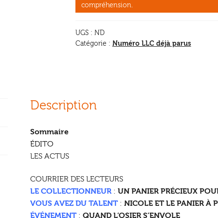
compréhension.
-
canne
UGS :
ND
de
Numéro LLC déjà parus
Catégorie :
Provence
Description
Sommaire
ÉDITO
LES ACTUS
COURRIER DES LECTEURS
LE COLLECTIONNEUR
:
UN PANIER PRÉCIEUX POU
VOUS AVEZ DU TALENT
:
NICOLE ET LE PANIER À 
ÉVÉNEMENT
:
QUAND L’OSIER S’ENVOLE