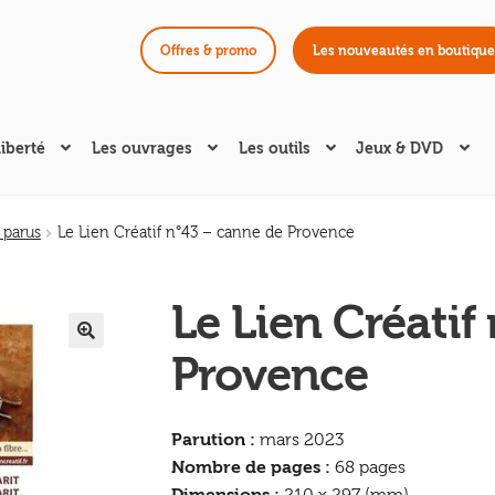
Offres & promo
Les nouveautés en boutique
liberté
Les ouvrages
Les outils
Jeux & DVD
 parus
Le Lien Créatif n°43 – canne de Provence
Le Lien Créatif
Provence
🔍
Parution :
mars 2023
Nombre de pages :
68 pages
Dimensions :
210 x 297 (mm)