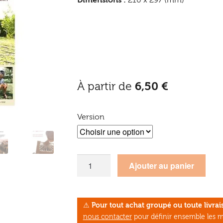
À partir de
6,50
€
Version
quantité
Ajouter au panier
de
Le
Lien
⚠
Pour tout achat groupé ou toute livr
Créatif
nous contacter
pour définir ensemble les m
n°43