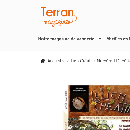
Aller
Aller
à
au
la
contenu
navigation
Notre magazine de vannerie
Abeilles en 
Accueil
Le Lien Créatif
Numéro LLC déjà