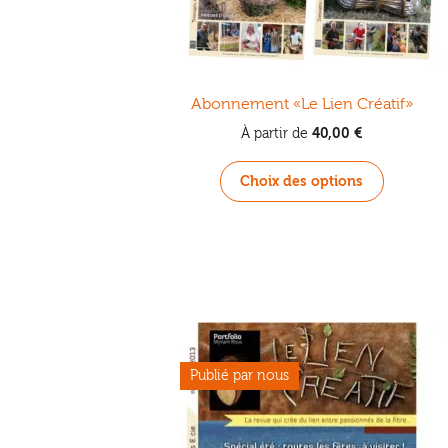
Abonnement «Le Lien Créatif»
40,00
€
À partir de
Ce
Choix des options
produit
a
plusieurs
variations
Les
options
peuvent
être
choisies
sur
la
page