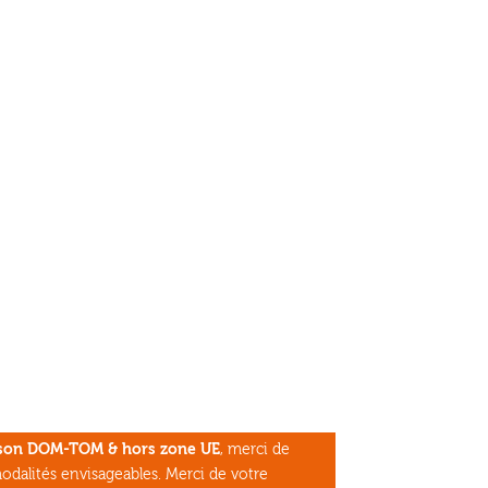
aison DOM-TOM & hors zone UE
, merci de
odalités envisageables. Merci de votre