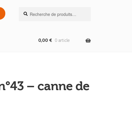
Recherche
Recherche
pour :
0,00
€
0 article
 n°43 – canne de