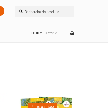
Recherche
Recherche
pour :
0,00
€
0 article