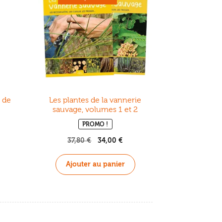
r de
Les plantes de la vannerie
sauvage, volumes 1 et 2
PROMO !
37,80
€
Le
34,00
€
Le
prix
prix
initial
actuel
Ajouter au panier
était :
est :
37,80 €.
34,00 €.