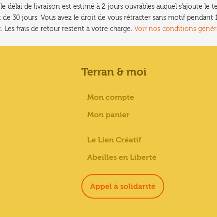
e délai de livraison est estimé à 2 jours ouvrables auquel s'ajoute l
 de 30 jours. Vous avez le droit de vous rétracter sans motif pendan
. Les frais de retour restent à votre charge.
Voir nos conditions génér
Terran & moi
Mon compte
Mon panier
Le Lien Créatif
Abeilles en Liberté
Appel à solidarité