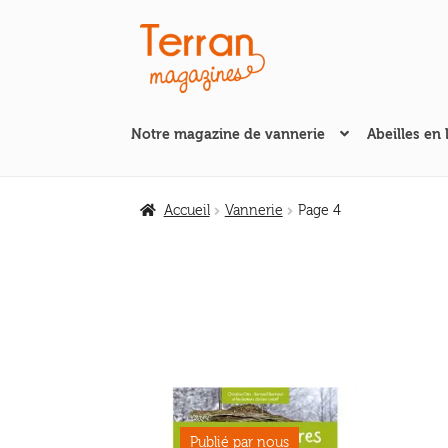
Aller
Aller
à
au
la
contenu
navigation
Notre magazine de vannerie
Abeilles en 
Accueil
Vannerie
Page 4