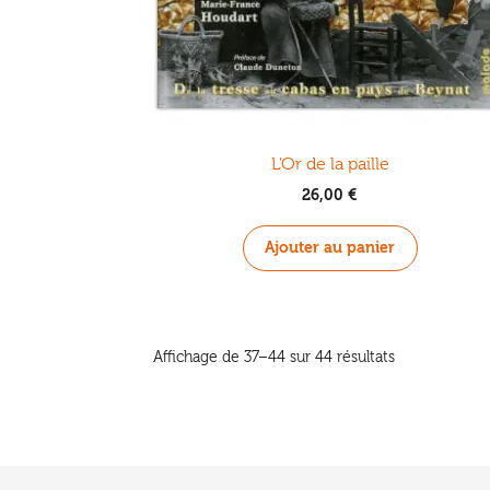
L’Or de la paille
26,00
€
Ajouter au panier
Trié
Affichage de 37–44 sur 44 résultats
du
plus
récent
au
plus