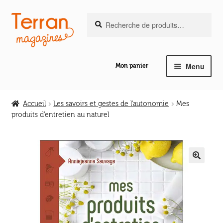
Recherche
Aller
Aller
Recherche
pour :
à
au
la
contenu
navigation
Menu
Mon panier
Ouvrir
Notre magazine de vannerie
le
Accueil
Les savoirs et gestes de l'autonomie
Mes
menu
produits d’entretien au naturel
Ouvrir
enfant
Abeilles en liberté
le
menu
Ouvrir
enfant
Les ouvrages
le
🔍
menu
Ouvrir
enfant
Les outils
le
menu