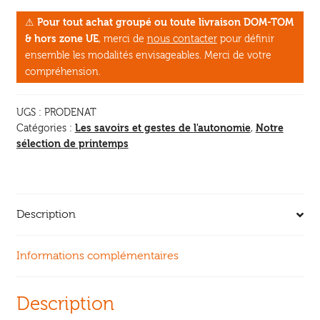
produits
⚠
Pour tout achat groupé ou toute livraison DOM-TOM
d’entretien
& hors zone UE
, merci de
nous contacter
pour définir
au
ensemble les modalités envisageables. Merci de votre
naturel
compréhension.
UGS :
PRODENAT
Les savoirs et gestes de l'autonomie
Notre
Catégories :
,
sélection de printemps
Description
Informations complémentaires
Description