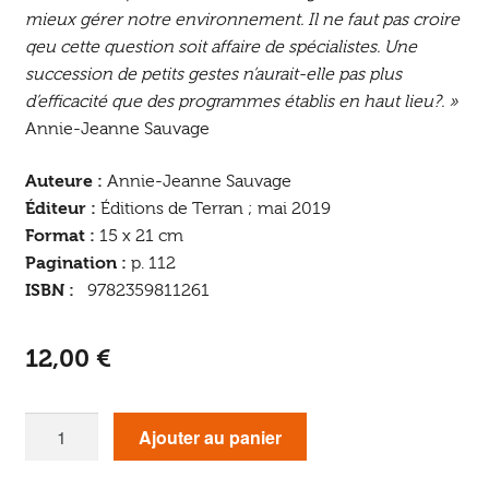
mieux gérer notre environnement. Il ne faut pas croire
qeu cette question soit affaire de spécialistes. Une
succession de petits gestes n’aurait-elle pas plus
d’efficacité que des programmes établis en haut lieu?. »
Annie-Jeanne Sauvage
Auteure :
Annie-Jeanne Sauvage
Éditeur :
Éditions de Terran ; mai 2019
Format :
15 x 21 cm
Pagination :
p. 112
ISBN :
9782359811261
12,00
€
quantité
Ajouter au panier
de
Mes