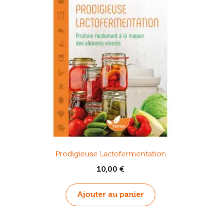
Plantes
Compagnon végétal
Pollinisateurs
Autonomie
Guides Nature
Prodigieuse Lactofermentation
Résilience
10,00
€
Cuisine
Ajouter au panier
Santé