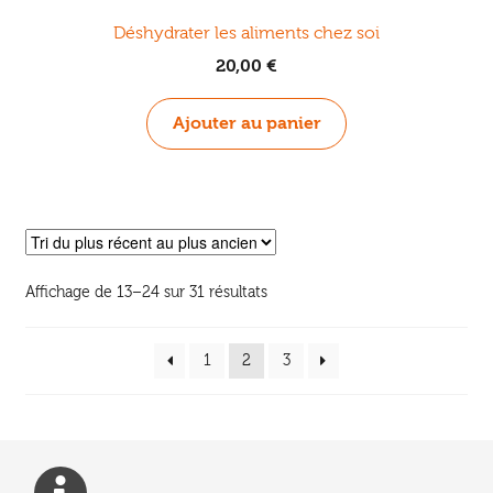
Déshydrater les aliments chez soi
20,00
€
Ajouter au panier
Trié
Affichage de 13–24 sur 31 résultats
du
plus
1
2
3
récent
au
plus
ancien